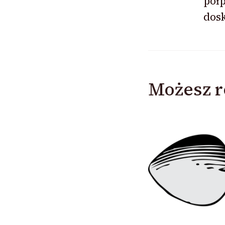
pół
dos
Możesz r