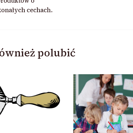
produktów o
konałych cechach.
ównież polubić