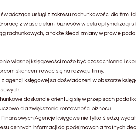
świadczące usługi z zakresu rachunkowości dla firm. Ich
łpracę z właścicielami biznesów w celu optymalizacji s
ąg rachunkowych, a także śledzi zmiany w prawie poda
e własnej księgowości może być czasochłonne i skom
orcom skoncentrować się na rozwoju firmy.
z agencji księgowej są doświadczeni w obszarze księg
nsowych.
hunkowe doskonale orientują się w przepisach podatk
luczowe dla zwiększenia rentowności biznesu.
nansowych|Agencje księgowe nie tylko śledzą wydatki 
znesu cennych informacji do podejmowania trafnych dec