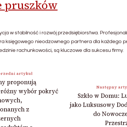
e pruszków
cja w stabilność i rozwój przedsiębiorstwa. Profesjon
iura księgowego nieodzownego partnera dla każdego pr
edzinie rachunkowości, są kluczowe dla sukcesu firmy.
ja
rzedni artykuł
my proponują
Następny art
eróżny wybór pokryć
Szkło w Domu: Lu
howych,
jako Luksusowy Dod
onanych z
do Nowocze
zernych
Przestr