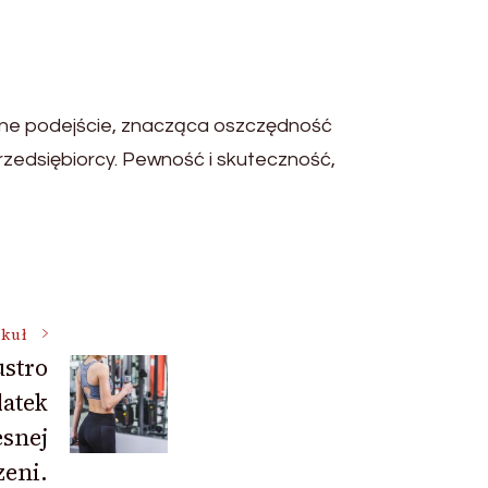
alne podejście, znacząca oszczędność
zedsiębiorcy. Pewność i skuteczność,
ykuł
stro
atek
snej
zeni.