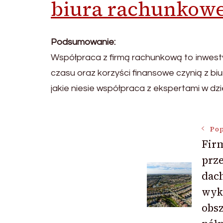
biura rachunkow
Podsumowanie:
Współpraca z firmą rachunkową to inwesty
czasu oraz korzyści finansowe czynią z b
jakie niesie współpraca z ekspertami w dzi
Nawigac
Pop
Fir
prz
wpisu
dac
wyk
obs