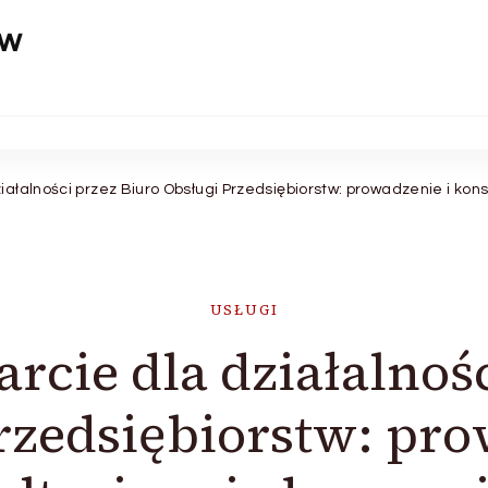
aw
iałalności przez Biuro Obsługi Przedsiębiorstw: prowadzenie i kon
USŁUGI
rcie dla działalnoś
rzedsiębiorstw: pro