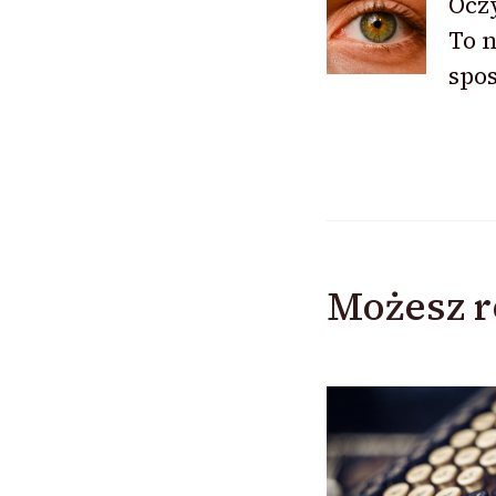
Oczy
To n
spo
Możesz r