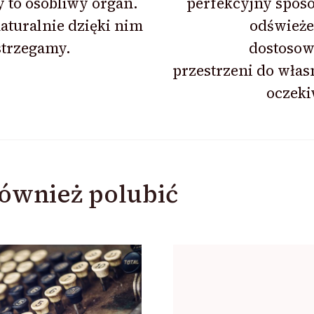
 to osobliwy organ.
perfekcyjny spos
aturalnie dzięki nim
odświeże
strzegamy.
dostosow
przestrzeni do wła
oczeki
ównież polubić