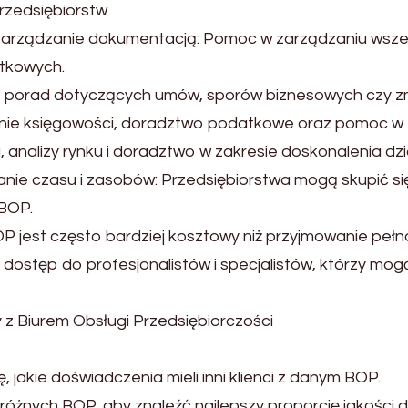
 Przedsiębiorstw
arządzanie dokumentacją: Pomoc w zarządzaniu wsze
atkowych.
e porad dotyczących umów, sporów biznesowych czy zm
wanie księgowości, doradztwo podatkowe oraz pomoc w 
 analizy rynku i doradztwo w zakresie doskonalenia dzi
ie czasu i zasobów: Przedsiębiorstwa mogą skupić się n
 BOP.
 jest często bardziej kosztowy niż przyjmowanie pełn
 dostęp do profesjonalistów i specjalistów, którzy m
 z Biurem Obsługi Przedsiębiorczości
ię, jakie doświadczenia mieli inni klienci z danym BOP.
ny różnych BOP, aby znaleźć najlepszy proporcję jakości 