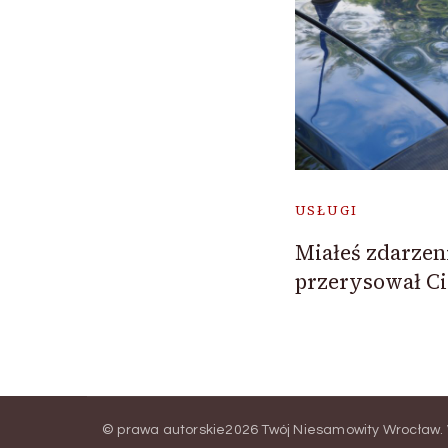
USŁUGI
Miałeś zdarzen
przerysował Ci
© prawa autorskie2026
Twój Niesamowity Wrocław
.