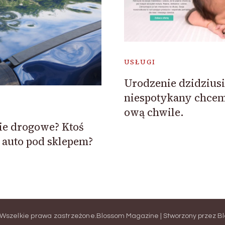
USŁUGI
Urodzenie dzidziusi
niespotykany chce
ową chwile.
ie drogowe? Ktoś
 auto pod sklepem?
 Wszelkie prawa zastrzeżone.
Blossom Magazine | Stworzony przez
B