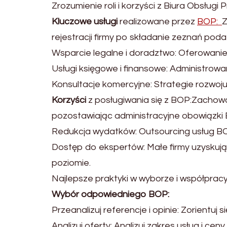
Zrozumienie roli i korzyści z Biura Obsługi
Kluczowe usługi
realizowane przez
BOP:
Z
rejestracji firmy po składanie zeznań pod
Wsparcie legalne i doradztwo: Oferowani
Usługi księgowe i finansowe: Administro
Konsultacje komercyjne: Strategie rozwoju,
Korzyści
z posługiwania się z BOP:Zachowan
pozostawiając administracyjne obowiązki
Redukcja wydatków: Outsourcing usług BOP
Dostęp do ekspertów: Małe firmy uzyskują
poziomie.
Najlepsze praktyki w wyborze i współpracy
Wybór odpowiedniego BOP:
Przeanalizuj referencje i opinie: Zorientuj s
Analizuj oferty: Analizuj zakres usług i ce