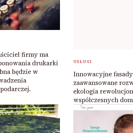
ściciel firmy ma
ponowania drukarki
USŁUGI
ebna będzie w
Innowacyjne fasady:
wadzenia
zaawansowane rozwi
podarczej.
ekologia rewolucjon
współczesnych do