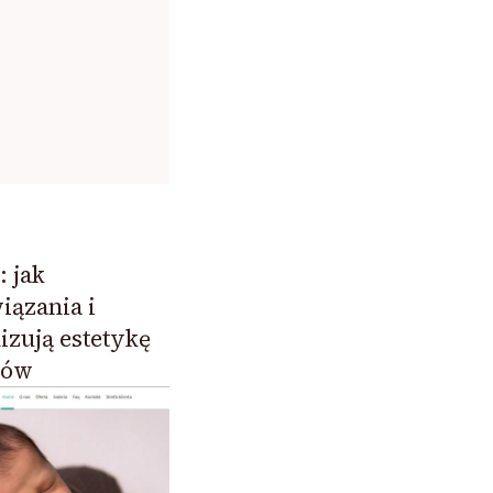
 jak
ązania i
izują estetykę
mów