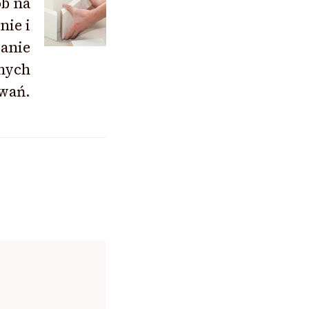
ób na
nie i
anie
snych
wań.