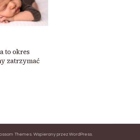
a to okres
my zatrzymać
lossom Themes
.
Wspierany przez
WordPress
.