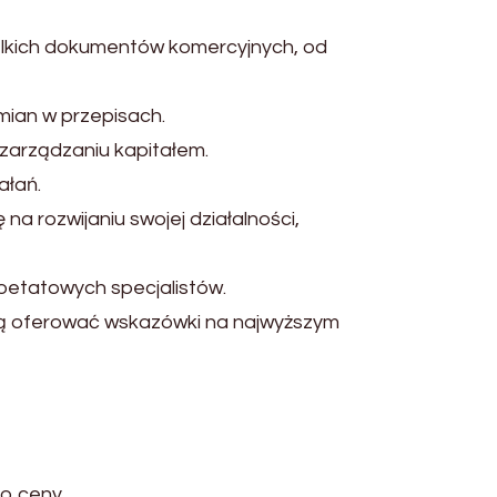
lkich dokumentów komercyjnych, od
ian w przepisach.
zarządzaniu kapitałem.
ałań.
a rozwijaniu swojej działalności,
oetatowych specjalistów.
ogą oferować wskazówki na najwyższym
do ceny.