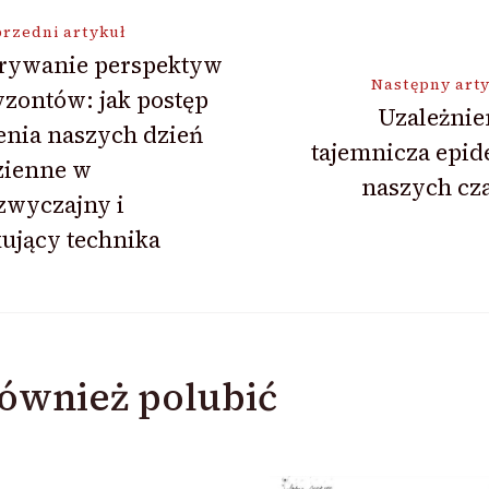
ja
rzedni artykuł
rywanie perspektyw
Następny art
zontów: jak postęp
Uzależnie
enia naszych dzień
tajemnicza epid
zienne w
naszych cz
zwyczajny i
ujący technika
ównież polubić