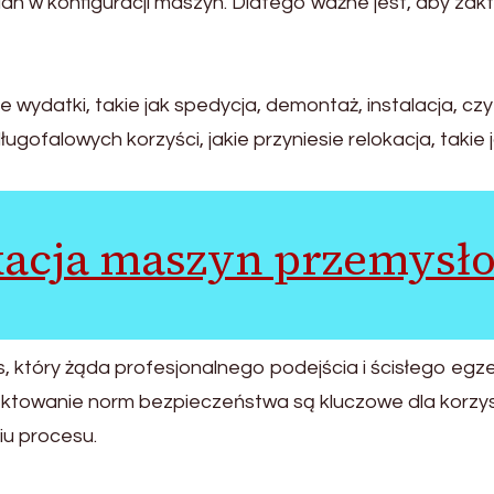
an w konfiguracji maszyn. Dlatego ważne jest, aby zak
wydatki, takie jak spedycja, demontaż, instalacja, cz
ugofalowych korzyści, jakie przyniesie relokacja, taki
kacja maszyn przemysł
, który żąda profesjonalnego podejścia i ścisłego eg
pektowanie norm bezpieczeństwa są kluczowe dla korzy
iu procesu.