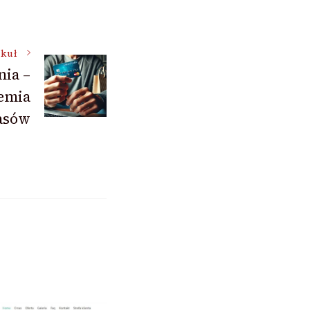
ykuł
nia –
emia
asów