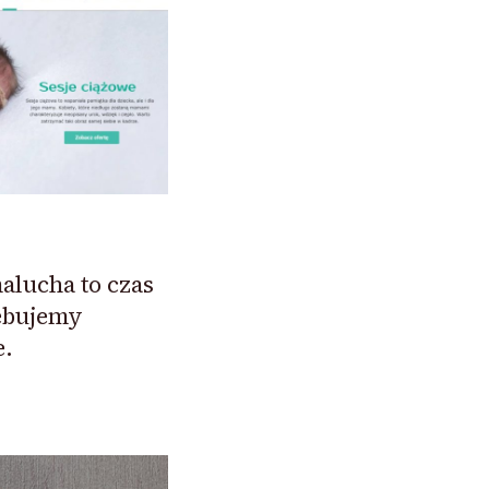
alucha to czas
ebujemy
e.