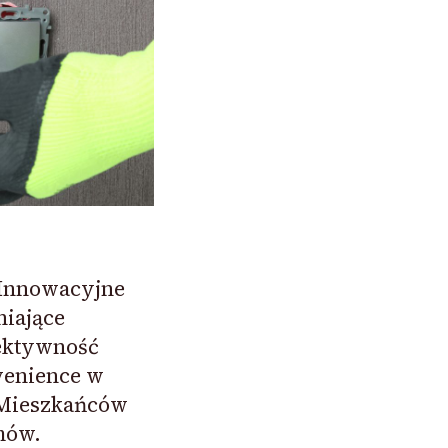
 Innowacyjne
iające
ektywność
venience w
Mieszkańców
mów.