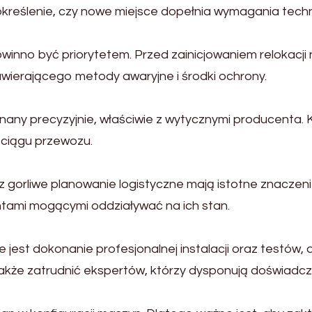
e określenie, czy nowe miejsce dopełnia wymagania tec
inno być priorytetem. Przed zainicjowaniem relokacji 
wierającego metody awaryjne i środki ochrony.
ny precyzyjnie, właściwie z wytycznymi producenta. 
ciągu przewozu.
 gorliwe planowanie logistyczne mają istotne znaczen
ntami mogącymi oddziaływać na ich stan.
est dokonanie profesjonalnej instalacji oraz testów, a
także zatrudnić ekspertów, którzy dysponują doświad