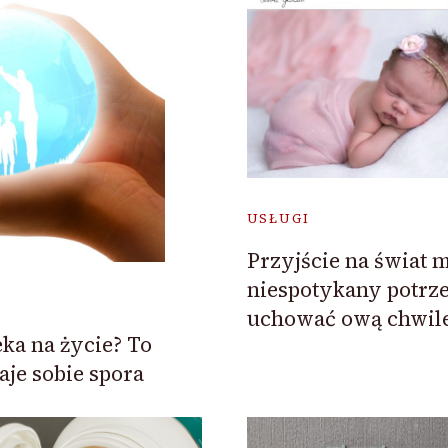
USŁUGI
Przyjście na świat m
niespotykany potrz
uchować ową chwil
ka na życie? To
aje sobie spora