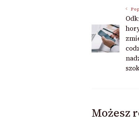
Nawigac
Pop
Odk
hory
wpisu
zmi
cod
nad
szok
Możesz r