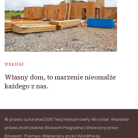
USŁUGI
Własny dom, to marzenie nieomalże
każdego z nas.
© prawa autorskie2026
Twój Niesamowity Wrocław
. Wszelkie
prawa zastrzeżone.
Blossom Magazine | Stworzony przez
Blossom Themes
.
Wspierany przez
WordPress
.