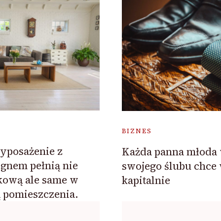
BIZNES
yposażenie z
Każda panna młoda 
gnem pełnią nie
swojego ślubu chce
tkową ale same w
kapitalnie
ą pomieszczenia.