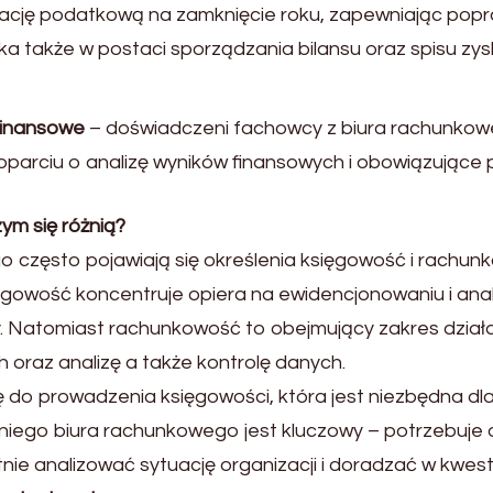
ję podatkową na zamknięcie roku, zapewniając popra
także w postaci sporządzania bilansu oraz spisu zysk
finansowe
– doświadczeni fachowcy z biura rachunko
arciu o analizę wyników finansowych i obowiązujące 
m się różnią?
go często pojawiają się określenia księgowość i rach
gowość koncentruje opiera na ewidencjonowaniu i anali
y. Natomiast rachunkowość to obejmujący zakres dział
 oraz analizę a także kontrolę danych.
do prowadzenia księgowości, która jest niezbędna d
ego biura rachunkowego jest kluczowy – potrzebuje o
nie analizować sytuację organizacji i doradzać w kwes