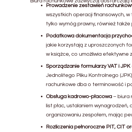
Biura rachunkowe zazwyczaj dostarczają k
Prowadzenie zestawień rachunkow
wszystkich operacji finansowych, 
tylko wymóg prawny, również także 
Podatkowa dokumentacja przychod
jakie korzystają z uproszczonych 
w książce, co umożliwia efektywne 
Sporządzanie formularzy VAT i JPK
Jednolitego Pliku Kontrolnego (JPK)
rachunkowe dba o terminowość i pop
Obsługa kadrowo-płacowa
– biura
list płac, ustalaniem wynagrodzeń,
organizowaniu zespołem, mając pew
Rozliczenia pełnoroczne PIT, CIT or