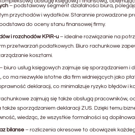
ompleksową obsługę księgową i finansową, obejmującą
ych
– podstawowy segment działalności biura, polega
w tym przychodów i wydatków. Starannie prowadzone p
podstawa do oceny stanu finansowej firmy.
ów i rozchodów KPiR-u
– idealne rozwiązanie na potrz
form przetwarzań podatkowych. Biuro rachunkowe zape
zarządzanie kosztami.
– biuro usług księgowych zajmuje się sporządzaniem i 
, co ma niezwykle istotne dla firm widniejących jako pł
rawność deklaracji, co minimalizuje ryzyko błędów i ka
 rachunkowe zajmują się także obsługą pracowników, 
 a także sporządzaniem deklaracji ZUS. Dzięki temu bi
ność, wiedząc, że wszystkie formalności są dopilnowa
az bilanse
– rozliczenia okresowe to obowiązek każdego