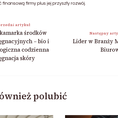
inansową firmy plus jej przyszły rozwój.
ja
rzedni artykuł
skamarka środków
Następny art
ęgnacyjnych – bio i
Lider w Branży 
logiczna codzienna
Biuro
ęgnacja skóry
ównież polubić