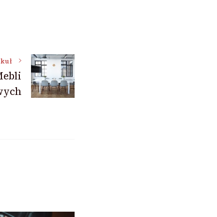
ykuł
Mebli
wych