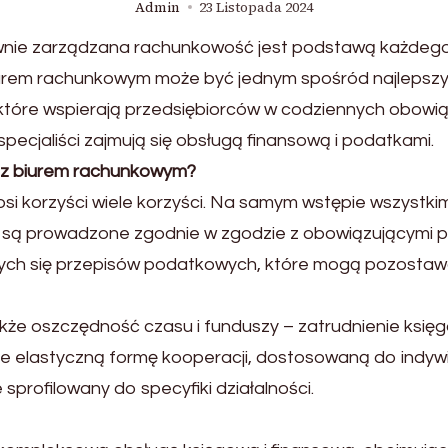
Admin
23 Listopada 2024
wnie zarządzana rachunkowość jest podstawą każdego
urem rachunkowym może być jednym spośród najlepszych
, które wspierają przedsiębiorców w codziennych obow
specjaliści zajmują się obsługą finansową i podatkami.
i z biurem rachunkowym?
i korzyści wiele korzyści. Na samym wstępie wszystki
 są prowadzone zgodnie w zgodzie z obowiązującymi p
ych się przepisów podatkowych, które mogą pozostaw
akże oszczędność czasu i funduszy – zatrudnienie ksi
je elastyczną formę kooperacji, dostosowaną do indywid
sprofilowany do specyfiki działalności.