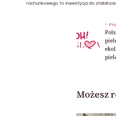
rachunkowego to inwestycja do stabilność f
Nawigac
Pop
Pol
piel
wpisu
eko
piel
Możesz r