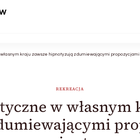
aw
w własnym kraju zawsze hipnotyzują zdumiewającymi propozycjami 
REKREACJA
styczne w własnym 
dumiewającymi pro