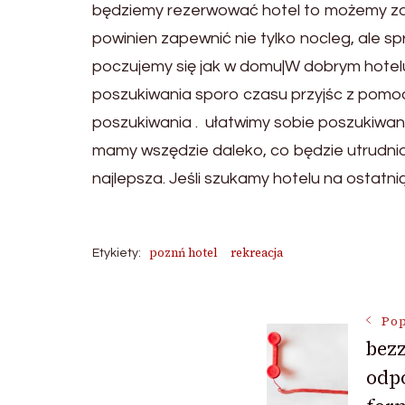
będziemy rezerwować hotel to możemy zdecyd
powinien zapewnić nie tylko nocleg, ale sp
poczujemy się jak w domu|W dobrym hotelu
poszukiwania sporo czasu przyjśc z pomoc
poszukiwania . ułatwimy sobie poszukiwan
mamy wszędzie daleko, co będzie utrudniał
najlepsza. Jeśli szukamy hotelu na ostatni
poznń hotel
rekreacja
Etykiety:
Nawigac
Pop
bezz
odp
wpisu