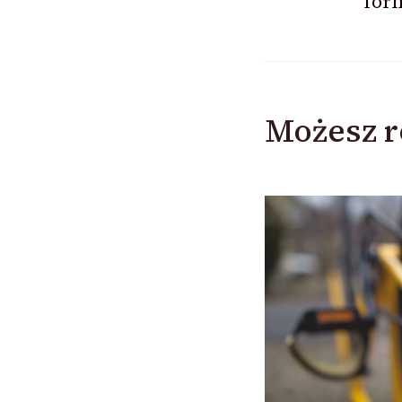
form
Możesz r