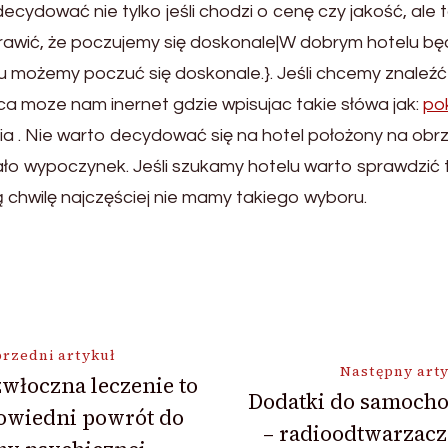
ować nie tylko jeśli chodzi o cenę czy jakość, ale takż
rawić, że poczujemy się doskonale|W dobrym hotelu będz
 możemy poczuć się doskonale.}. Jeśli chcemy znaleźć 
a moze nam inernet gdzie wpisujac takie słówa jak:
po
ia . Nie warto decydować się na hotel położony na ob
o wypoczynek. Jeśli szukamy hotelu warto sprawdzić ta
ą chwilę najczęściej nie mamy takiego wyboru.
ja
rzedni artykuł
Następny art
włoczna leczenie to
Dodatki do samoch
owiedni powrót do
– radioodtwarzacz