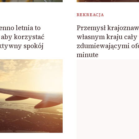
REKREACJA
nno letnia to
Przemysł krajozna
 aby korzystać
własnym kraju cały
ktywny spokój
zdumiewającymi ofe
minute