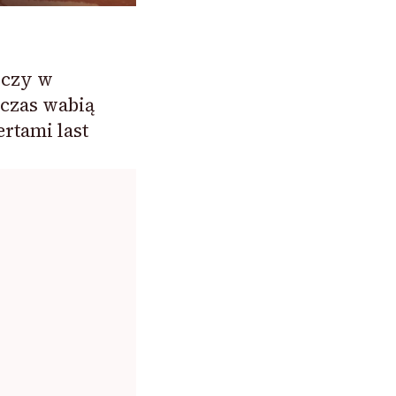
wczy w
 czas wabią
rtami last