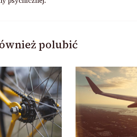
y psychicznej.
ównież polubić