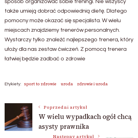
sposób organizować sobie treningi. Nie wszyscy
także umieją dobrać odpowiednią dietę. Dlatego
pomocny może okazać się specjalista. W wielu
miejscach znajdziemy trenerów personalnych.
Wystarczy tylko znaleźć najlepszego trenera, który
ułoży dla nas zestaw ćwiczeń. Z pomocą trenera
łatwiej będzie zadbać o zdrowie
sport to zdrowie
uroda
zdrowie i uroda
Etykiety:
Nawigacja
Poprzedni artykuł
W wielu wypadkach ogół chcą
asysty prawnika
wpisu
Następny artykuł