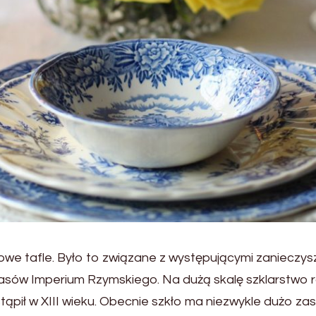
owe tafle. Było to związane z występującymi zanieczysz
w Imperium Rzymskiego. Na dużą skalę szklarstwo roz
nastąpił w XIII wieku. Obecnie szkło ma niezwykle dużo 