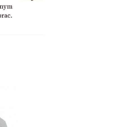
cznym
prac.