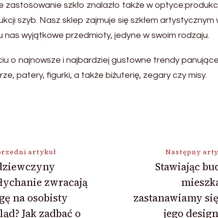
oje zastosowanie szkło znalazło także w optyce:produk
ukcji szyb. Nasz sklep zajmuje się szkłem artystycznym
 nas wyjątkowe przedmioty, jedyne w swoim rodzaju.
u o najnowsze i najbardziej gustowne trendy panujące
, patery, figurki, a także biżuterię, zegary czy misy.
ja
rzedni artykuł
Następny art
 dziewczyny
Stawiając b
łychanie zwracają
mieszka
ę na osobisty
zastanawiamy się
ąd? Jak zadbać o
jego desig