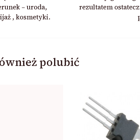
runek – uroda,
rezultatem ostate
jaż , kosmetyki.
ównież polubić