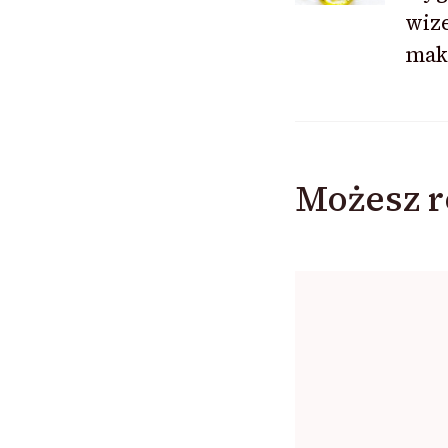
wize
maki
Możesz r