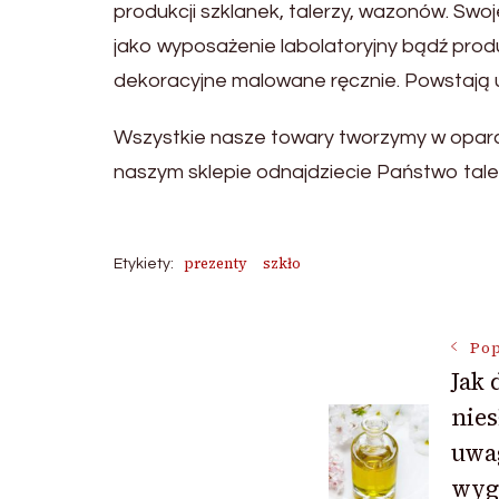
produkcji szklanek, talerzy, wazonów. Sw
jako wyposażenie labolatoryjny bądź prod
dekoracyjne malowane ręcznie. Powstają u
Wszystkie nasze towary tworzymy w oparci
naszym sklepie odnajdziecie Państwo talerze
prezenty
szkło
Etykiety:
Nawigac
Pop
Jak
nies
wpisu
uwag
wygl