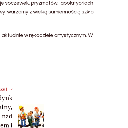
cje soczewek, pryzmatów, labolatyoriach
 wytwarzamy z wielką sumiennością szkło
 aktualnie w rękodziele artystycznym. W
ykuł
udynk
lny,
 nad
nem i