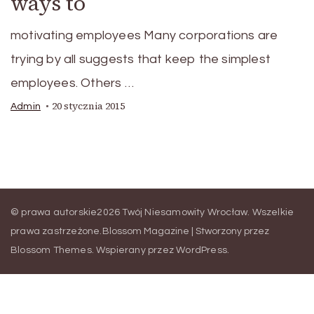
ways to
motivating employees Many corporations are
trying by all suggests that keep the simplest
employees. Others …
20 stycznia 2015
Admin
© prawa autorskie2026
Twój Niesamowity Wrocław
. Wszelkie
prawa zastrzeżone.
Blossom Magazine | Stworzony przez
Blossom Themes
.
Wspierany przez
WordPress
.