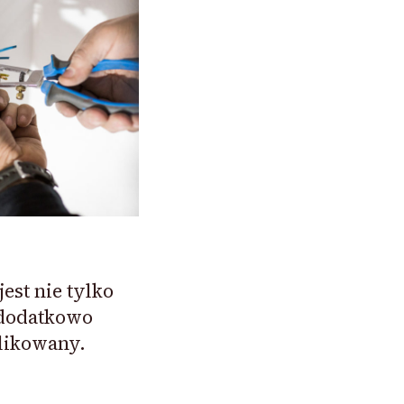
st nie tylko
 dodatkowo
likowany.