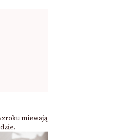
wzroku miewają
dzie.