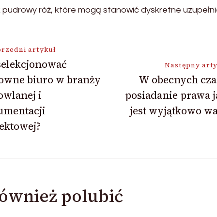
k pudrowy róż, które mogą stanowić dyskretne uzupełni
ja
rzedni artykuł
selekcjonować
Następny art
sowne biuro w branży
W obecnych cza
wlanej i
posiadanie prawa 
umentacji
jest wyjątkowo w
ektowej?
ównież polubić