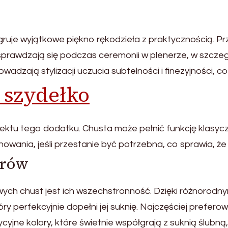
gruje wyjątkowe piękno rękodzieła z praktycznością. P
sprawdzają się podczas ceremonii w plenerze, w szczegó
wadzają stylizacji uczucia subtelności i finezyjności, c
 szydełko
tu tego dodatku. Chusta może pełnić funkcję klasyczn
chowania, jeśli przestanie być potrzebna, co sprawia, ż
orów
ych chust jest ich wszechstronność. Dzięki różnorod
 perfekcyjnie dopełni jej suknię. Najczęściej prefero
dycyjne kolory, które świetnie współgrają z suknią ślubną