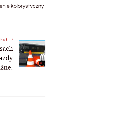
enie kolorystyczny.
ykuł
sach
jazdy
ażne.