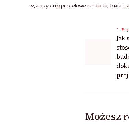
wykorzystują pastelowe odcienie, takie ja
Nawigac
Pop
Jak 
sto
wpisu
budo
dok
proj
Możesz r