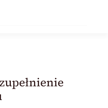
uzupełnienie
u