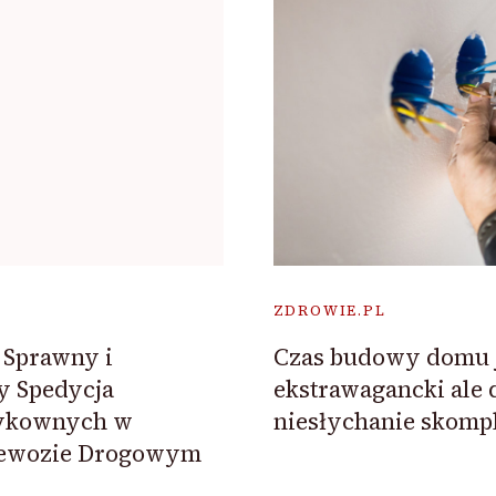
ZDROWIE.PL
Czas budowy domu je
 Sprawny i
ekstrawagancki ale
y Spedycja
niesłychanie skomp
zykownych w
zewozie Drogowym