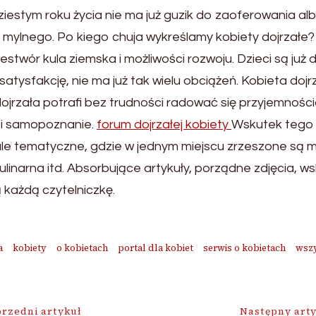
dziestym roku życia nie ma już guzik do zaoferowania al
mylnego. Po kiego chuja wykreślamy kobiety dojrzałe? 
zestwór kula ziemska i możliwości rozwoju. Dzieci są już
atysfakcję, nie ma już tak wielu obciążeń. Kobieta dojr
jrzała potrafi bez trudności radować się przyjemności
ę i samopoznanie.
forum dojrzałej kobiety
Wskutek tego 
le tematyczne, gdzie w jednym miejscu zrzeszone są ma
ulinarna itd. Absorbujące artykuły, porządne zdjęcia, 
każdą czytelniczkę.
a
kobiety
o kobietach
portal dla kobiet
serwis o kobietach
wszy
ja
rzedni artykuł
Następny art