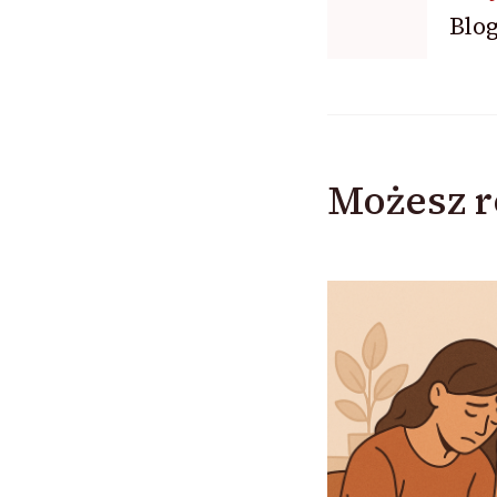
Blo
wpisu
Możesz r