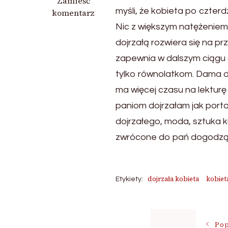
we
Zamieść
myśli, że kobieta po czter
wpisie
komentarz
strona
Nic z większym natężeniem 
dla
dojrzałą rozwiera się na pr
dojrzałych
zapewnia w dalszym ciągu s
kobiet
tylko równolatkom. Dama do
ma więcej czasu na lektur
paniom dojrzałam jak porta
dojrzałego, moda, sztuka k
zwrócone do pań dogodzą 
dojrzała kobieta
kobiet
Etykiety:
Nawigac
Pop