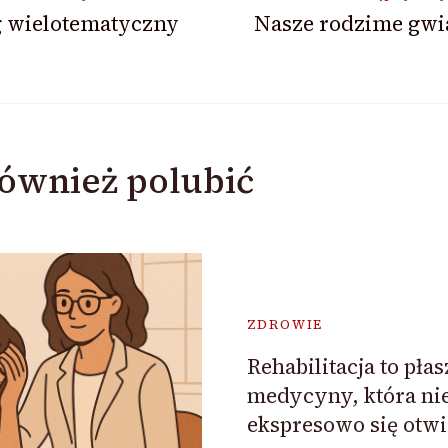
g wielotematyczny
Nasze rodzime gwi
ównież polubić
ZDROWIE
Rehabilitacja to pła
medycyny, która ni
ekspresowo się otwi