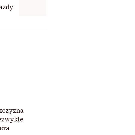
azdy
szczyzna
ezwykle
era