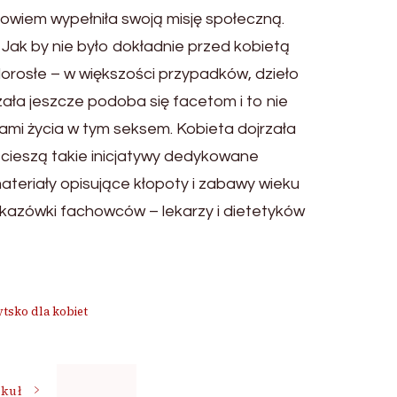
bowiem wypełniła swoją misję społeczną.
Jak by nie było dokładnie przed kobietą
 dorosłe – w większości przypadków, dzieło
zała jeszcze podoba się facetom i to nie
ami życia w tym seksem. Kobieta dojrzała
cieszą takie inicjatywy dedykowane
teriały opisujące kłopoty i zabawy wieku
wskazówki fachowców – lekarzy i dietetyków
tsko dla kobiet
ykuł