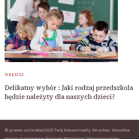
USŁUGI
Delikatny wybór : Jaki rodzaj przedszkola
będzie należyty dla naszych dzieci?
© prawa autorskie2026
Twój Niesamowity Wrocław
. Wszelkie
prawa zastrzeżone.
Blossom Magazine | Stworzony przez