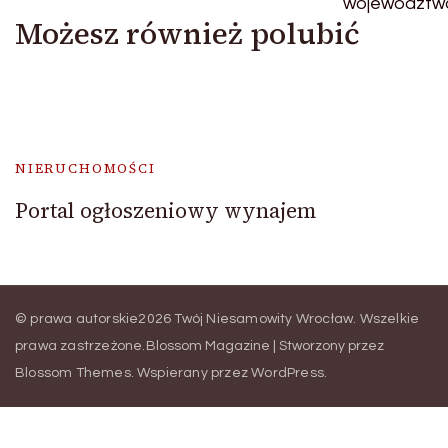
Możesz również polubić
NIERUCHOMOŚCI
Portal ogłoszeniowy wynajem
© prawa autorskie2026
Twój Niesamowity Wrocław
. Wszelkie
prawa zastrzeżone.
Blossom Magazine | Stworzony przez
Blossom Themes
.
Wspierany przez
WordPress
.