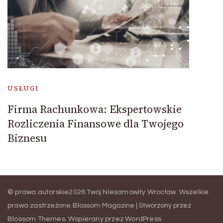
USŁUGI
Firma Rachunkowa: Ekspertowskie
Rozliczenia Finansowe dla Twojego
Biznesu
© prawa autorskie2026
Twój Niesamowity Wrocław
. Wszelkie
prawa zastrzeżone.
Blossom Magazine | Stworzony przez
Blossom Themes
.
Wspierany przez
WordPress
.