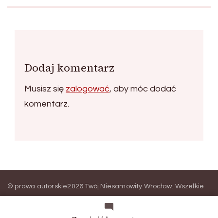
Dodaj komentarz
Musisz się
zalogować
, aby móc dodać
komentarz.
© prawa autorskie2026
Twój Niesamowity Wrocław
. Wszelkie
prawa zastrzeżone.
Blossom Magazine | Stworzony przez
Blossom Themes
.
Wspierany przez
WordPress
.